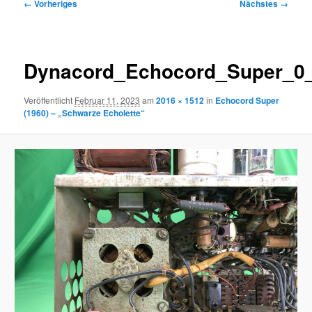
Bilder-
← Vorheriges
Nächstes →
Navigation
Dynacord_Echocord_Super_0
Veröffentlicht
Februar 11, 2023
am
2016 × 1512
in
Echocord Super
(1960) – „Schwarze Echolette“