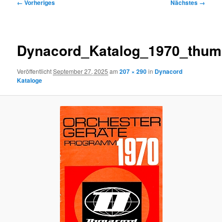
Bilder-
← Vorheriges
Nächstes →
Navigation
Dynacord_Katalog_1970_thu
Veröffentlicht
September 27, 2025
am
207 × 290
in
Dynacord
Kataloge