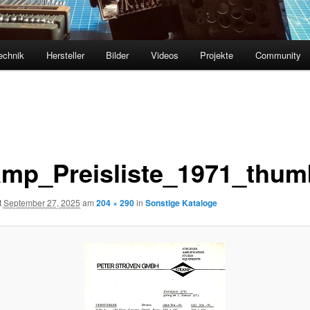
echnik
Hersteller
Bilder
Videos
Projekte
Community
amp_Preisliste_1971_thum
t
September 27, 2025
am
204 × 290
in
Sonstige Kataloge