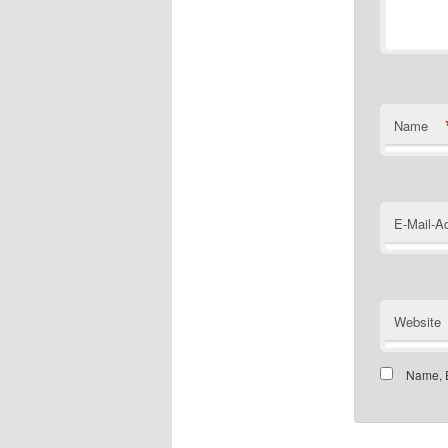
Name
E-Mail-A
Website
Name, E