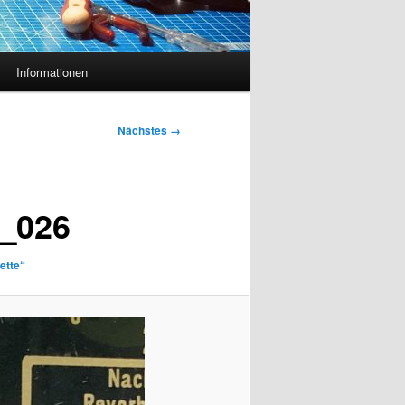
Informationen
Nächstes →
_026
ette“