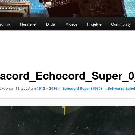
echnik
Hersteller
Bilder
Videos
Projekte
Community
acord_Echocord_Super_0
t
Februar 11, 2023
am
1512 × 2016
in
Echocord Super (1960) – „Schwarze Echol