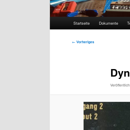
Hauptmenü
Startseite
Dokumente
T
Bilder-
← Vorheriges
Navigation
Dyn
Veröffentlich