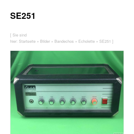
SE251
[ Sie sind
hier:
Startseite
»
Bilder
»
Bandechos
»
Echolette
»
SE251
]