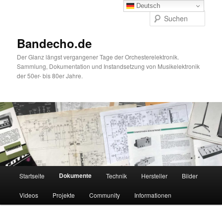
Zum
Deutsch
primären
Such
Inhalt
springen
Bandecho.de
Der Glanz längst vergangener Tage der Orchesterelektronik.
Sammlung, Dokumentation und Instandsetzung von Musikelektronik
der 50er- bis 80er Jahre.
Hauptmenü
Dokumente
Startseite
Technik
Hersteller
Bilder
Videos
Projekte
Community
Informationen