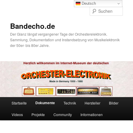
Zum
Deutsch
primären
Such
Inhalt
springen
Bandecho.de
Der Glanz längst vergangener Tage der Orchesterelektronik.
Sammlung, Dokumentation und Instandsetzung von Musikelektronik
der 50er- bis 80er Jahre.
Hauptmenü
Dokumente
Startseite
Technik
Hersteller
Bilder
Videos
Projekte
Community
Informationen