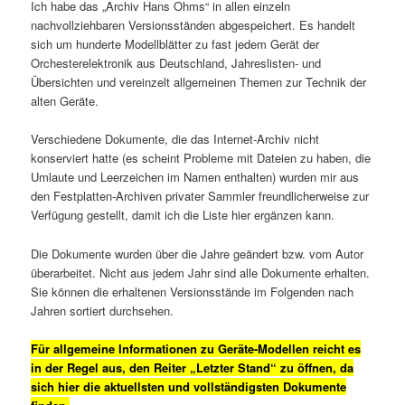
Ich habe das „Archiv Hans Ohms“ in allen einzeln
nachvollziehbaren Versionsständen abgespeichert. Es handelt
sich um hunderte Modellblätter zu fast jedem Gerät der
Orchesterelektronik aus Deutschland, Jahreslisten- und
Übersichten und vereinzelt allgemeinen Themen zur Technik der
alten Geräte.
Verschiedene Dokumente, die das Internet-Archiv nicht
konserviert hatte (es scheint Probleme mit Dateien zu haben, die
Umlaute und Leerzeichen im Namen enthalten) wurden mir aus
den Festplatten-Archiven privater Sammler freundlicherweise zur
Verfügung gestellt, damit ich die Liste hier ergänzen kann.
Die Dokumente wurden über die Jahre geändert bzw. vom Autor
überarbeitet. Nicht aus jedem Jahr sind alle Dokumente erhalten.
Sie können die erhaltenen Versionsstände im Folgenden nach
Jahren sortiert durchsehen.
Für allgemeine Informationen zu Geräte-Modellen reicht es
in der Regel aus, den Reiter „Letzter Stand“ zu öffnen, da
sich hier die aktuellsten und vollständigsten Dokumente