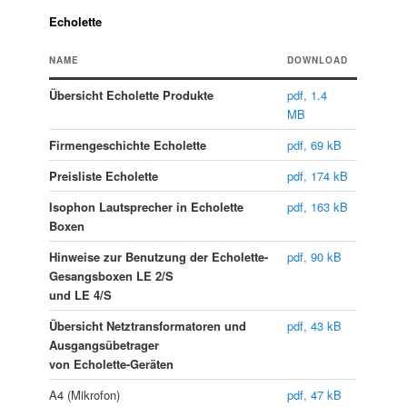
Echolette
NAME
DOWNLOAD
Übersicht Echolette Produkte
pdf, 1.4
MB
Firmengeschichte Echolette
pdf, 69 kB
Preisliste Echolette
pdf, 174 kB
Isophon Lautsprecher in Echolette
pdf, 163 kB
Boxen
Hinweise zur Benutzung der Echolette-
pdf, 90 kB
Gesangsboxen LE 2/S
und LE 4/S
Übersicht Netztransformatoren und
pdf, 43 kB
Ausgangsübetrager
von Echolette-Geräten
A4 (Mikrofon)
pdf, 47 kB