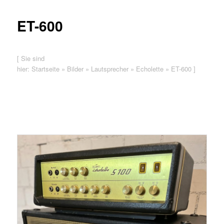
ET-600
[ Sie sind
hier:
Startseite
»
Bilder
»
Lautsprecher
»
Echolette
»
ET-600
]