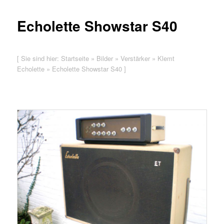
Echolette Showstar S40
[ Sie sind hier:
Startseite
»
Bilder
»
Verstärker
»
Klemt
Echolette
»
Echolette Showstar S40
]