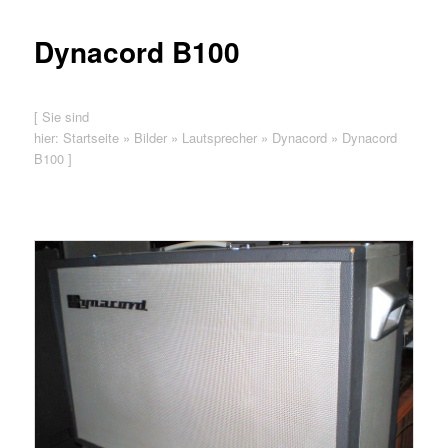
Dynacord B100
[ Sie sind
hier:
Startseite
»
Bilder
»
Lautsprecher
»
Dynacord
»
Dynacord
B100
]