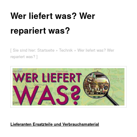
Wer liefert was? Wer
repariert was?
[ Sie sind hier:
Startseite
»
Technik
»
Wer liefert was? Wer
repariert was?
]
Lieferanten Ersatzteile und Verbrauchsmaterial