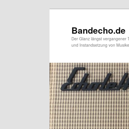
Zum
primären
Inhalt
Bandecho.de
springen
Der Glanz längst vergangener 
und Instandsetzung von Musikel