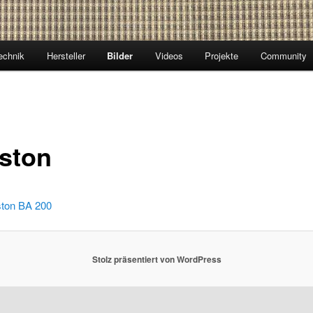
echnik
Hersteller
Bilder
Videos
Projekte
Community
ston
ton BA 200
Stolz präsentiert von WordPress