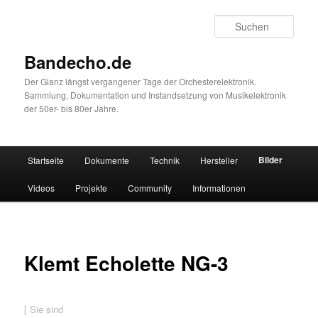
Zum
primären
Such
Inhalt
springen
Bandecho.de
Der Glanz längst vergangener Tage der Orchesterelektronik.
Sammlung, Dokumentation und Instandsetzung von Musikelektronik
der 50er- bis 80er Jahre.
Hauptmenü
Bilder
Startseite
Dokumente
Technik
Hersteller
Videos
Projekte
Community
Informationen
Klemt Echolette NG-3
[ Sie sind