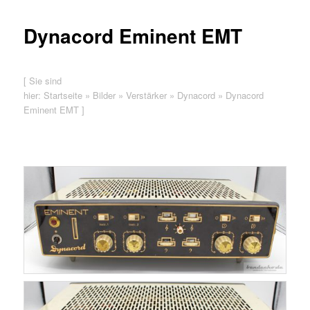
Dynacord Eminent EMT
[ Sie sind
hier:
Startseite
»
Bilder
»
Verstärker
»
Dynacord
»
Dynacord
Eminent EMT
]