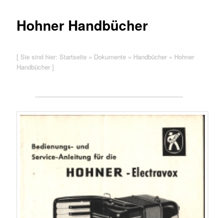
Hohner Handbücher
[ Sie sind hier:
Startseite
»
Dokumente
»
Handbücher
»
Hohner
Handbücher
]