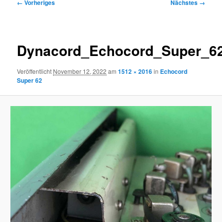
Bilder-
← Vorheriges
Nächstes →
Navigation
Dynacord_Echocord_Super_6
Veröffentlicht
November 12, 2022
am
1512 × 2016
in
Echocord
Super 62