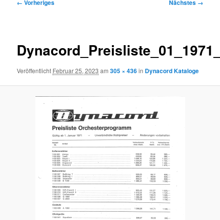
Bilder-
← Vorheriges
Nächstes →
Navigation
Dynacord_Preisliste_01_1971
Veröffentlicht
Februar 25, 2023
am
305 × 436
in
Dynacord Kataloge