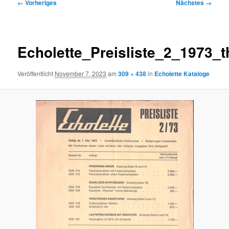
Bilder-
← Vorheriges
Nächstes →
Navigation
Echolette_Preisliste_2_1973_
Veröffentlicht
November 7, 2023
am
309 × 438
in
Echolette Kataloge