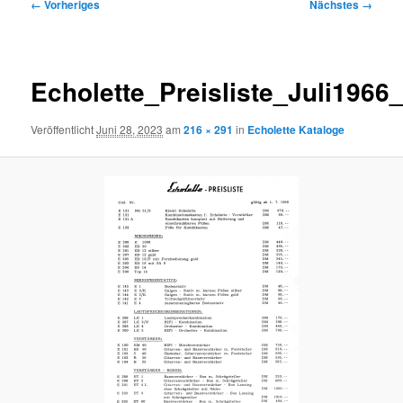
Bilder-
← Vorheriges
Nächstes →
Navigation
Echolette_Preisliste_Juli196
Veröffentlicht
Juni 28, 2023
am
216 × 291
in
Echolette Kataloge