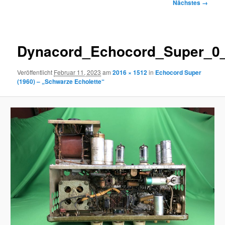
Bilder-
Nächstes →
Navigation
Dynacord_Echocord_Super_0
Veröffentlicht
Februar 11, 2023
am
2016 × 1512
in
Echocord Super
(1960) – „Schwarze Echolette“