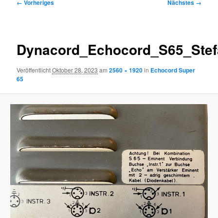
Bilder-
← Vorheriges
Nächstes →
Navigation
Dynacord_Echocord_S65_Ste
Veröffentlicht
Oktober 28, 2023
am
2560 × 1920
in
Echocord Super
65