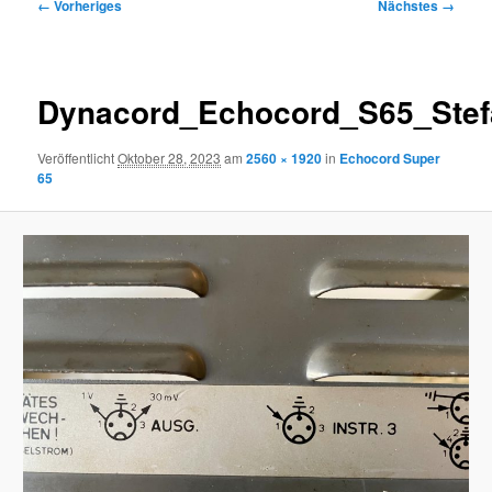
Bilder-
← Vorheriges
Nächstes →
Navigation
Dynacord_Echocord_S65_Ste
Veröffentlicht
Oktober 28, 2023
am
2560 × 1920
in
Echocord Super
65