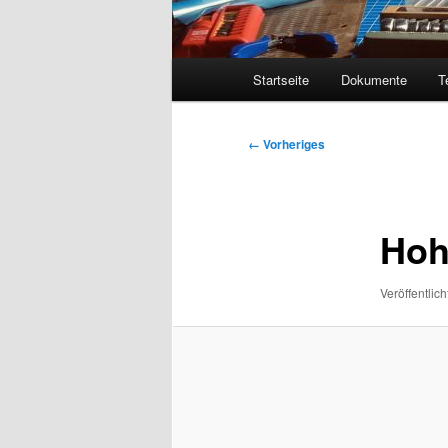
Hauptmenü
Startseite
Dokumente
T
Bilder-
← Vorheriges
Navigation
Hoh
Veröffentlich