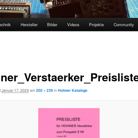
echnik
Hersteller
Bilder
Videos
Projekte
Community
ner_Verstaerker_Preislis
t
Januar 17, 2024
am
200 × 239
in
Hohner Kataloge