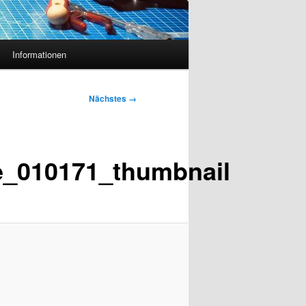
Informationen
Nächstes →
te_010171_thumbnail