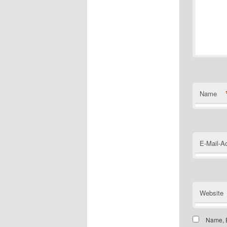
Name
E-Mail-A
Website
Name, E