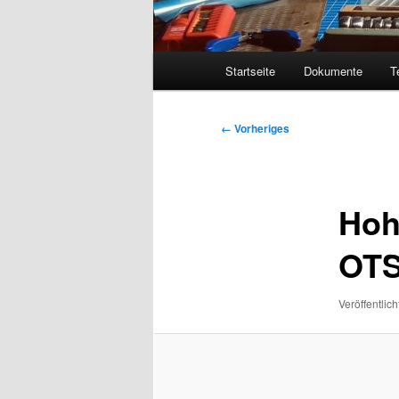
Hauptmenü
Startseite
Dokumente
T
Bilder-
← Vorheriges
Navigation
Hoh
OTS
Veröffentlich