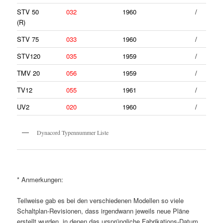
STV 50
032
1960
/
(R)
STV 75
033
1960
/
STV120
035
1959
/
TMV 20
056
1959
/
TV12
055
1961
/
UV2
020
1960
/
Dynacord Typennummer Liste
* Anmerkungen:
Teilweise gab es bei den verschiedenen Modellen so viele
Schaltplan-Revisionen, dass irgendwann jeweils neue Pläne
erstellt wurden, in denen das ursprüngliche Fabrikations-Datum