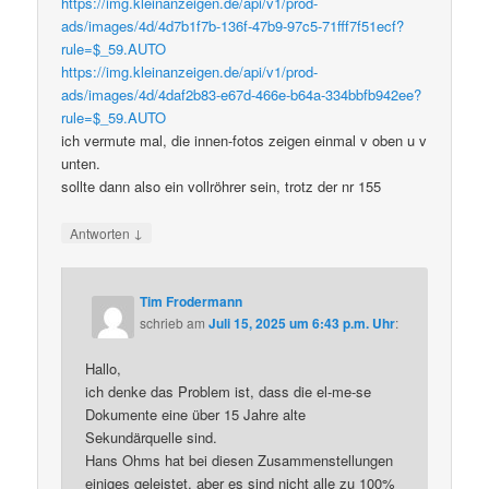
https://img.kleinanzeigen.de/api/v1/prod-
ads/images/4d/4d7b1f7b-136f-47b9-97c5-71fff7f51ecf?
rule=$_59.AUTO
https://img.kleinanzeigen.de/api/v1/prod-
ads/images/4d/4daf2b83-e67d-466e-b64a-334bbfb942ee?
rule=$_59.AUTO
ich vermute mal, die innen-fotos zeigen einmal v oben u v
unten.
sollte dann also ein vollröhrer sein, trotz der nr 155
↓
Antworten
Tim Frodermann
schrieb
am
Juli 15, 2025 um 6:43 p.m. Uhr
:
Hallo,
ich denke das Problem ist, dass die el-me-se
Dokumente eine über 15 Jahre alte
Sekundärquelle sind.
Hans Ohms hat bei diesen Zusammenstellungen
einiges geleistet, aber es sind nicht alle zu 100%