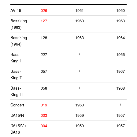
AV 15
026
1961
1960
Bassking
127
1963
1963
(1963)
Bassking
128
1963
1964
(1964)
Bass-
227
/
1966
King I
Bass-
057
/
1967
King T
Bass-
058
/
1968
King I-T
Concert
019
1963
/
DA15/N
003
1959
1957
DA15/V /
004
1959
1957
DA16