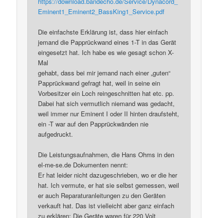
https://download.bandecho.de/Service/Dynacord_
Eminent1_Eminent2_BassKing1_Service.pdf
Die einfachste Erklärung ist, dass hier einfach
jemand die Papprückwand eines 1-T in das Gerät
eingesetzt hat. Ich habe es wie gesagt schon X-
Mal
gehabt, dass bei mir jemand nach einer „guten“
Papprückwand gefragt hat, weil in seine ein
Vorbesitzer ein Loch reingeschnitten hat etc. pp.
Dabei hat sich vermutlich niemand was gedacht,
weil immer nur Eminent I oder II hinten draufsteht,
ein -T war auf den Papprückwänden nie
aufgedruckt.
Die Leistungsaufnahmen, die Hans Ohms in den
el-me-se.de Dokumenten nennt:
Er hat leider nicht dazugeschrieben, wo er die her
hat. Ich vermute, er hat sie selbst gemessen, weil
er auch Reparaturanleitungen zu den Geräten
verkauft hat. Das ist vielleicht aber ganz einfach
zu erklären: Die Geräte waren für 220 Volt