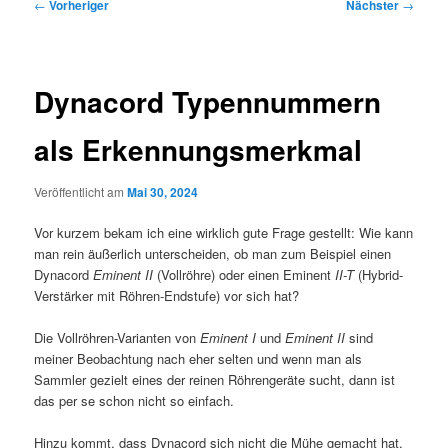
Beitragsnavigation
←
Vorheriger
Nächster
→
Dynacord Typennummern
als Erkennungsmerkmal
Veröffentlicht am
Mai 30, 2024
Vor kurzem bekam ich eine wirklich gute Frage gestellt: Wie kann
man rein äußerlich unterscheiden, ob man zum Beispiel einen
Dynacord
Eminent II
(Vollröhre) oder einen Eminent
II-T
(Hybrid-
Verstärker mit Röhren-Endstufe) vor sich hat?
Die Vollröhren-Varianten von
Eminent I
und
Eminent II
sind
meiner Beobachtung nach eher selten und wenn man als
Sammler gezielt eines der reinen Röhrengeräte sucht, dann ist
das per se schon nicht so einfach.
Hinzu kommt, dass Dynacord sich nicht die Mühe gemacht hat,