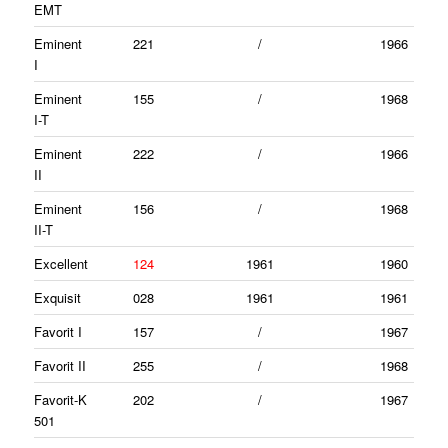
EMT
Eminent
221
/
1966
I
Eminent
155
/
1968
I-T
Eminent
222
/
1966
II
Eminent
156
/
1968
II-T
Excellent
124
1961
1960
Exquisit
028
1961
1961
Favorit I
157
/
1967
Favorit II
255
/
1968
Favorit-K
202
/
1967
501