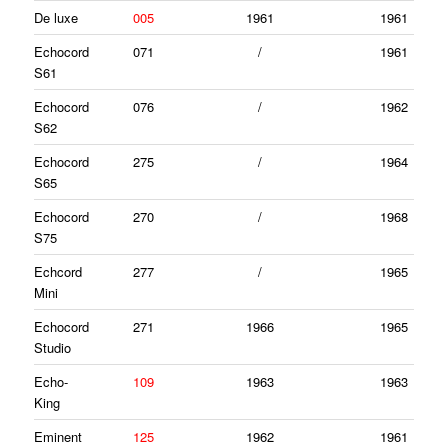
De luxe
005
1961
1961
Echocord
071
/
1961
S61
Echocord
076
/
1962
S62
Echocord
275
/
1964
S65
Echocord
270
/
1968
S75
Echcord
277
/
1965
Mini
Echocord
271
1966
1965
Studio
Echo-
109
1963
1963
King
Eminent
125
1962
1961