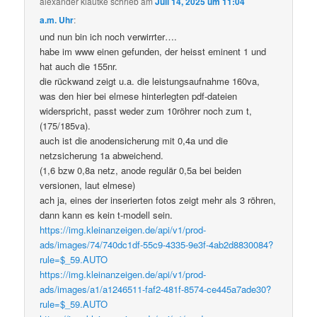
alexander klautke
schrieb
am
Juli 14, 2025 um 11:04
a.m. Uhr
:
und nun bin ich noch verwirrter….
habe im www einen gefunden, der heisst eminent 1 und
hat auch die 155nr.
die rückwand zeigt u.a. die leistungsaufnahme 160va,
was den hier bei elmese hinterlegten pdf-dateien
widerspricht, passt weder zum 10röhrer noch zum t,
(175/185va).
auch ist die anodensicherung mit 0,4a und die
netzsicherung 1a abweichend.
(1,6 bzw 0,8a netz, anode regulär 0,5a bei beiden
versionen, laut elmese)
ach ja, eines der inserierten fotos zeigt mehr als 3 röhren,
dann kann es kein t-modell sein.
https://img.kleinanzeigen.de/api/v1/prod-
ads/images/74/740dc1df-55c9-4335-9e3f-4ab2d8830084?
rule=$_59.AUTO
https://img.kleinanzeigen.de/api/v1/prod-
ads/images/a1/a1246511-faf2-481f-8574-ce445a7ade30?
rule=$_59.AUTO