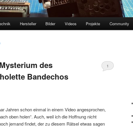
echnik
Hersteller
Bilder
Videos
Projekte
Community
n
 Mysterium des
1
holette Bandechos
aar Jahren schon einmal in einem Video angesprochen,
ch oben holen“. Auch, weil ich die Hoffnung nicht
 noch jemand findet, der zu diesem Rätsel etwas sagen