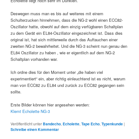
Echolette liegt noch sehr im Dunklen.
Deswegen muss man es bis auf weiteres mit einem
Schulterzucken hinnehmen, dass die NG-2 wohl einen ECC82-
Oszillator hatte, obwohl auf dem einzig verfügbaren Schaltplan
zu dem Gerät ein EL84-Oszillator eingezeichnet ist. Dass dies
original ist, hat sich mittlerweile durch das Auftauchen einer
zweiten NG-2 bewahrheitet. Und die NG-3 scheint nun genau den
EL84 Oszillator zu haben , wie er eigentlich auf dem NG-2
Schaltplan vorhanden war.
Ich ordne dies für den Moment unter „die haben viel
experimentiert“ ein, aber richtig einleuchtend ist es nicht, warum
man von ECC82 zu EL84 und zurück zu ECC82 gegangen sein
sollte.
Erste Bilder können hier angesehen werden:
Klemt Echolette NG-3
Veröffentlicht unter
Bandecho
,
Echolette
,
Tape Echo
,
Typenkunde
|
Schreibe einen Kommentar