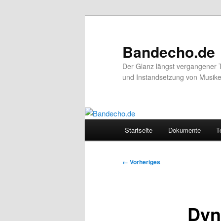
Zum
primären
Inhalt
Bandecho.de
springen
Der Glanz längst vergangener 
und Instandsetzung von Musikel
Hauptmenü
Startseite
Dokumente
T
Bilder-
← Vorheriges
Navigation
Dyn