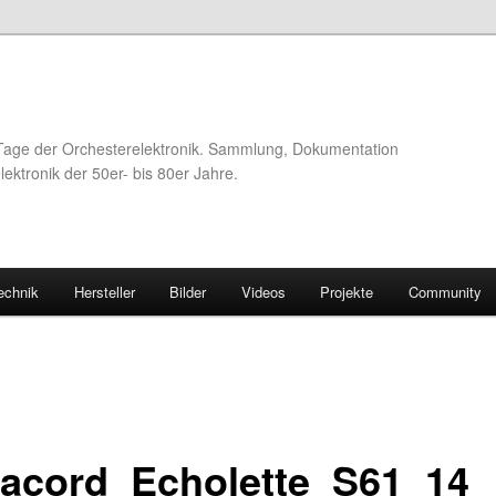
Tage der Orchesterelektronik. Sammlung, Dokumentation
ektronik der 50er- bis 80er Jahre.
echnik
Hersteller
Bilder
Videos
Projekte
Community
acord_Echolette_S61_14