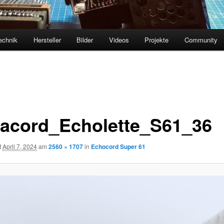
echnik
Hersteller
Bilder
Videos
Projekte
Community
acord_Echolette_S61_36
t
April 7, 2024
am
2560 × 1707
in
Echocord Super 61