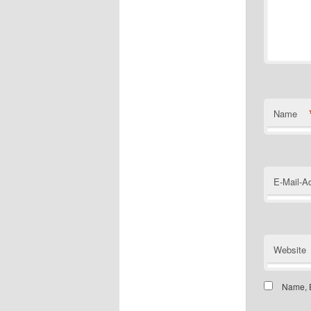
Name
E-Mail-A
Website
Name, E