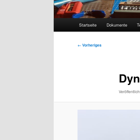
Hauptmenü
Startseite
Dokumente
T
Bilder-
← Vorheriges
Navigation
Dyn
Veröffentlich