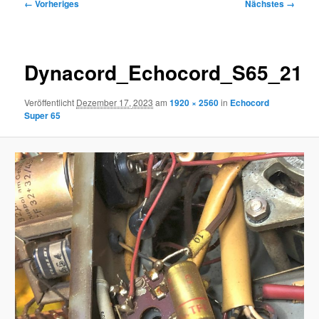
Bilder-
← Vorheriges
Nächstes →
Navigation
Dynacord_Echocord_S65_21
Veröffentlicht
Dezember 17, 2023
am
1920 × 2560
in
Echocord
Super 65