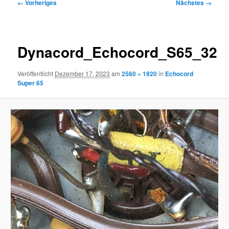
Bilder-
← Vorheriges
Nächstes →
Navigation
Dynacord_Echocord_S65_32
Veröffentlicht
Dezember 17, 2023
am
2560 × 1920
in
Echocord
Super 65