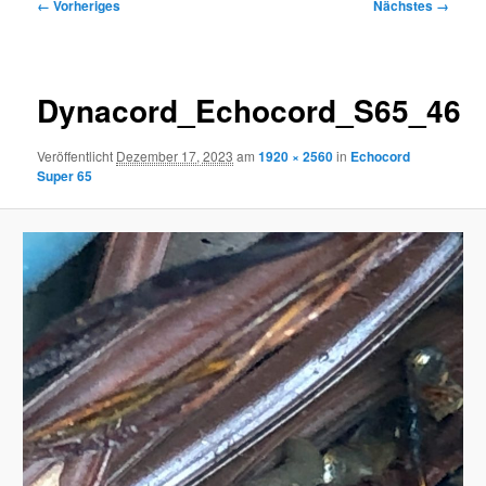
Bilder-
← Vorheriges
Nächstes →
Navigation
Dynacord_Echocord_S65_46
Veröffentlicht
Dezember 17, 2023
am
1920 × 2560
in
Echocord
Super 65