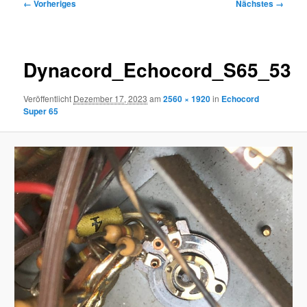
Bilder-
← Vorheriges
Nächstes →
Navigation
Dynacord_Echocord_S65_53
Veröffentlicht
Dezember 17, 2023
am
2560 × 1920
in
Echocord
Super 65