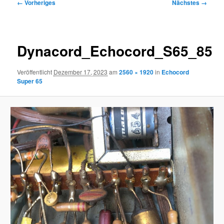
Bilder-
← Vorheriges
Nächstes →
Navigation
Dynacord_Echocord_S65_85
Veröffentlicht
Dezember 17, 2023
am
2560 × 1920
in
Echocord
Super 65