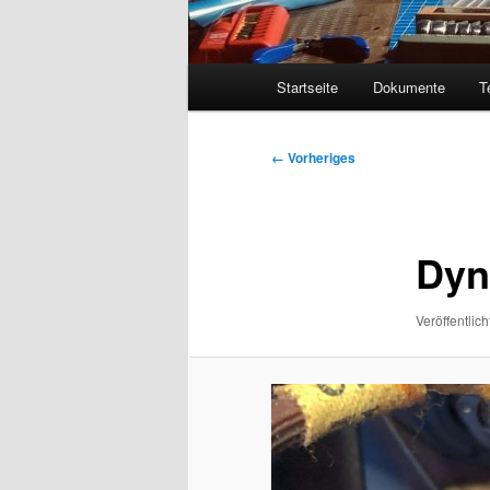
Hauptmenü
Startseite
Dokumente
T
Bilder-
← Vorheriges
Navigation
Dyn
Veröffentlich