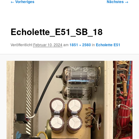
Bilder-
← Vorheriges
Nächstes →
Navigation
Echolette_E51_SB_18
Veröffentlicht
Februar 10, 2024
am
1851 × 2560
in
Echolette E51