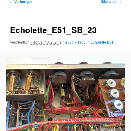
Bilder-
← Vorheriges
Nächstes →
Navigation
Echolette_E51_SB_23
Veröffentlicht
Februar 10, 2024
am
2560 × 1703
in
Echolette E51