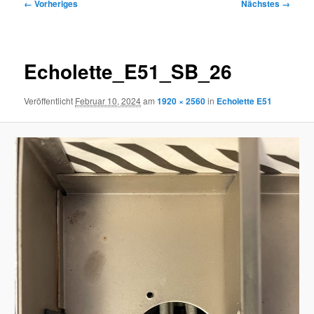
Bilder-
← Vorheriges
Nächstes →
Navigation
Echolette_E51_SB_26
Veröffentlicht
Februar 10, 2024
am
1920 × 2560
in
Echolette E51