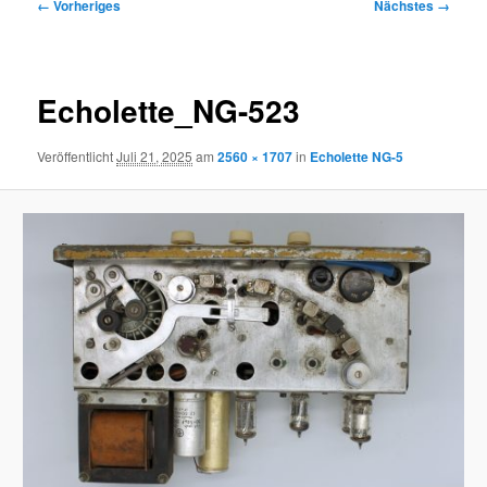
Bilder-
← Vorheriges
Nächstes →
Navigation
Echolette_NG-523
Veröffentlicht
Juli 21, 2025
am
2560 × 1707
in
Echolette NG-5