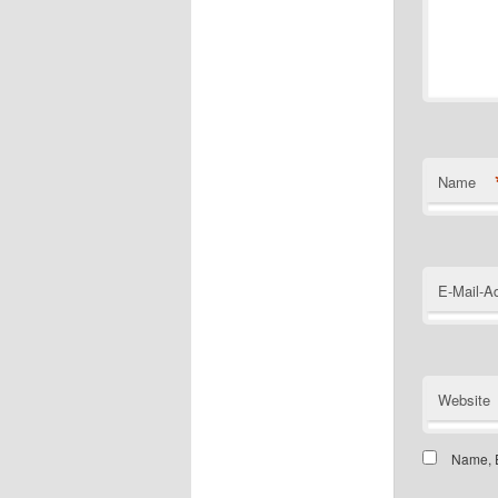
Name
E-Mail-A
Website
Name, E