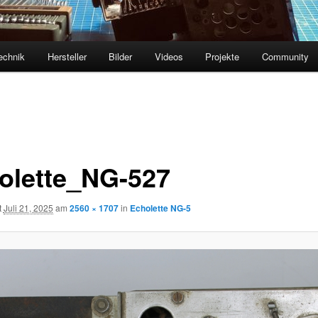
echnik
Hersteller
Bilder
Videos
Projekte
Community
olette_NG-527
t
Juli 21, 2025
am
2560 × 1707
in
Echolette NG-5