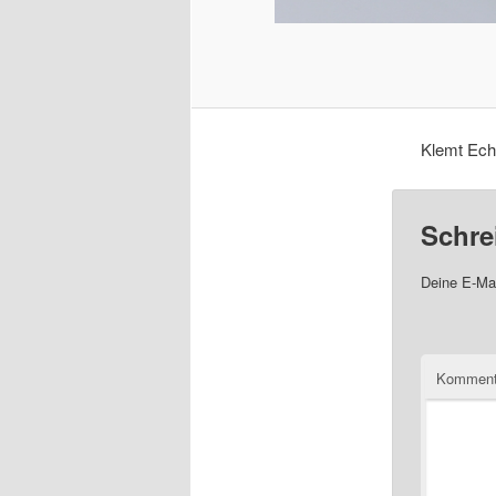
Klemt Ech
Schre
Deine E-Mai
Komment