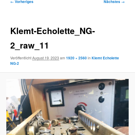
Bilder-
← Vorheriges
Nächstes →
Navigation
Klemt-Echolette_NG-
2_raw_11
Veröffentlicht
August 19, 2023
am
1920 × 2560
in
Klemt Echolette
NG-2