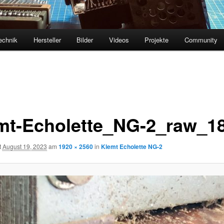
echnik
Hersteller
Bilder
Videos
Projekte
Community
mt-Echolette_NG-2_raw_1
t
August 19, 2023
am
1920 × 2560
in
Klemt Echolette NG-2