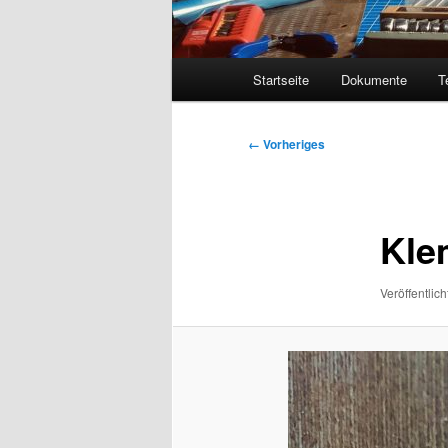
Hauptmenü
Startseite
Dokumente
T
Bilder-
← Vorheriges
Navigation
Kle
Veröffentlich