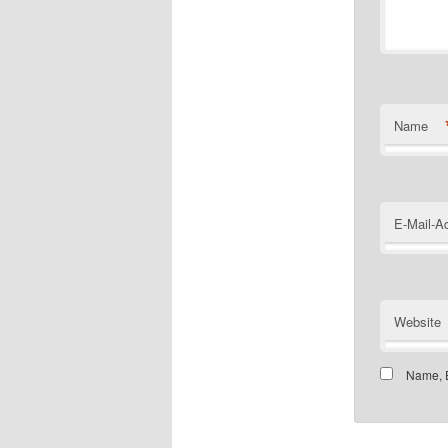
Name
E-Mail-A
Website
Name, E