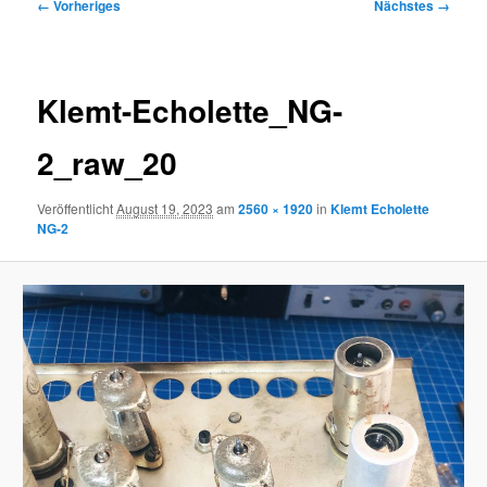
Bilder-
← Vorheriges
Nächstes →
Navigation
Klemt-Echolette_NG-
2_raw_20
Veröffentlicht
August 19, 2023
am
2560 × 1920
in
Klemt Echolette
NG-2