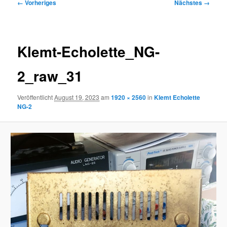
Bilder-
← Vorheriges
Nächstes →
Navigation
Klemt-Echolette_NG-
2_raw_31
Veröffentlicht
August 19, 2023
am
1920 × 2560
in
Klemt Echolette
NG-2