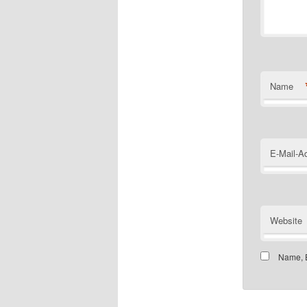
Name
E-Mail-A
Website
Name, E