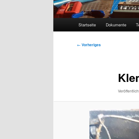
Hauptmenü
Startseite
Dokumente
T
Bilder-
← Vorheriges
Navigation
Kle
Veröffentlich