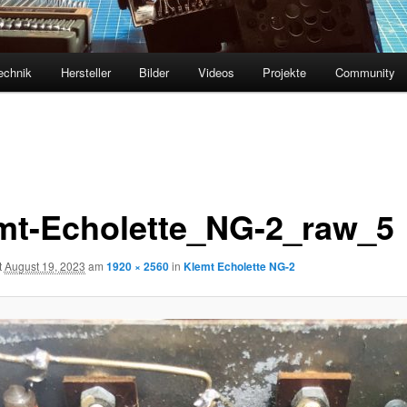
echnik
Hersteller
Bilder
Videos
Projekte
Community
mt-Echolette_NG-2_raw_5
t
August 19, 2023
am
1920 × 2560
in
Klemt Echolette NG-2