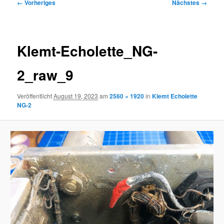
Bilder-
← Vorheriges
Nächstes →
Navigation
Klemt-Echolette_NG-
2_raw_9
Veröffentlicht
August 19, 2023
am
2560 × 1920
in
Klemt Echolette
NG-2