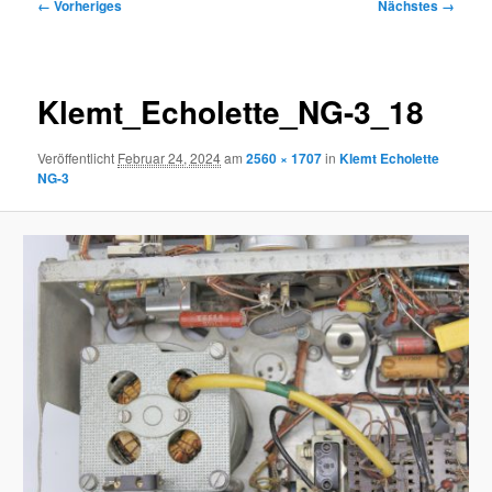
Bilder-
← Vorheriges
Nächstes →
Navigation
Klemt_Echolette_NG-3_18
Veröffentlicht
Februar 24, 2024
am
2560 × 1707
in
Klemt Echolette
NG-3