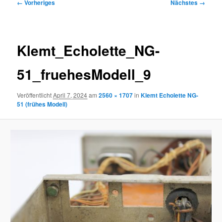
Bilder-
← Vorheriges
Nächstes →
Navigation
Klemt_Echolette_NG-
51_fruehesModell_9
Veröffentlicht
April 7, 2024
am
2560 × 1707
in
Klemt Echolette NG-
51 (frühes Modell)