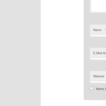
Name
E-Mail-A
Website
Name, E