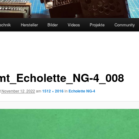
echnik
Hersteller
Bilder
Videos
Projekte
Community
mt_Echolette_NG-4_008
t
November 12, 2022
am
1512 × 2016
in
Echolette NG-4