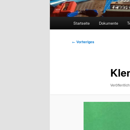
Hauptmenü
Startseite
Dokumente
T
Bilder-
← Vorheriges
Navigation
Kle
Veröffentlich