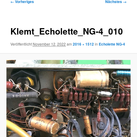
Bilder-
← Vorheriges
Nächstes →
Navigation
Klemt_Echolette_NG-4_010
Veröffentlicht
November 12, 2022
am
2016 × 1512
in
Echolette NG-4